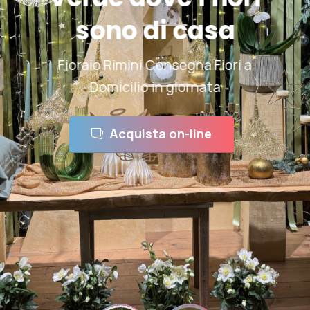
migliori
location
Wedding Rimini la nostra pagina
Facebook dedicata ai Matrimoni
Rimini
Visita la nostra pagina sui
Matrimoni