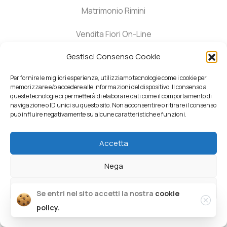
Servizi
Matrimonio Rimini
Gestisci Consenso Cookie
Vendita Fiori On-Line
Per fornire le migliori esperienze, utilizziamo tecnologie come i cookie per
Invio Fiori in Italia
memorizzare e/o accedere alle informazioni del dispositivo. Il consenso a
queste tecnologie ci permetterà di elaborare dati come il comportamento di
navigazione o ID unici su questo sito. Non acconsentire o ritirare il consenso
Fiori Rimini
può influire negativamente su alcune caratteristiche e funzioni.
Fioraio Rimini
Accetta
Consegna fiori Rimini
Nega
Consegna fiori domicilio
Visualizza le preferenze
Clos
Se entri nel sito accetti la nostra
cookie
Cookies Policy
policy.
Cookie Policy
informativa-privacy
Azienda