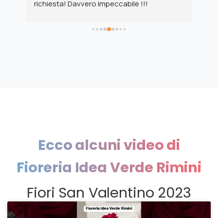
nno 
fiori bellissimo con cura e amore! 
ott
Gentilezza e disponibilità per.ogni mia 
richiesta! Davvero impeccabile !!!
on 
Ecco
alcuni
video
di
Fioreria
Idea
Verde
Rimini