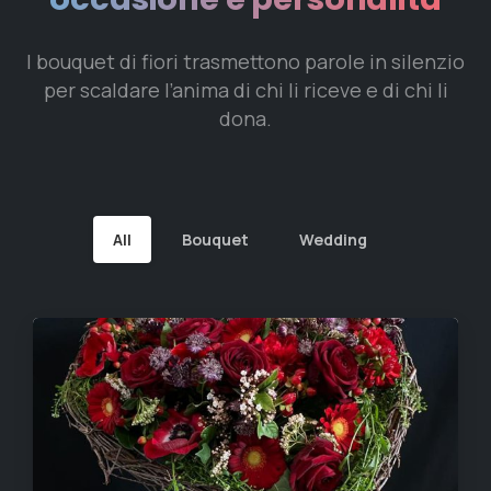
Creazioni
Floreali
per
ogni
occasione
e
personalità
I bouquet di fiori trasmettono parole in silenzio
per scaldare l’anima di chi li riceve e di chi li
dona.
All
Bouquet
Wedding