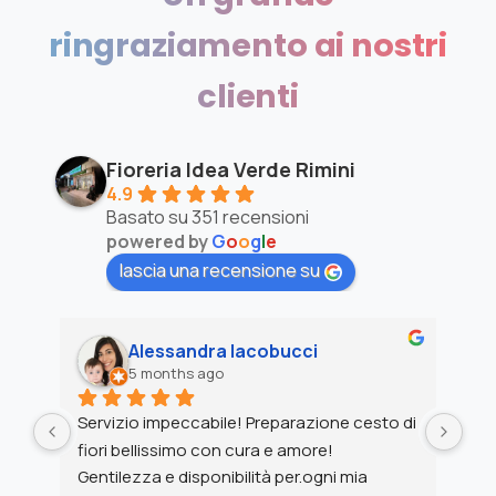
Ci piace dare servizi a 5 STELLE
Un
grande
ringraziamento
ai
nostri
clienti
Fioreria Idea Verde Rimini
4.9
Basato su 351 recensioni
powered by
G
o
o
g
l
e
lascia una recensione su
Alessandra Iacobucci
5 months ago
Servizio impeccabile! Preparazione cesto di 
Ho 