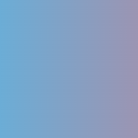
Serv
Matrimoni
Vendita Fio
Invio Fiori