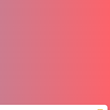
ienda
ontatti
ve siamo
atsapp