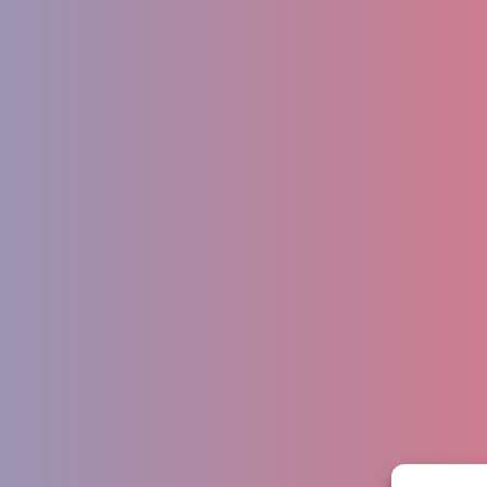
Fiori Rimini
izi
Az
Fioraio Rimini
o Rimini
C
Consegna fiori Rimini
ri On-Line
Do
Consegna fiori domicilio
 in Italia
Wh