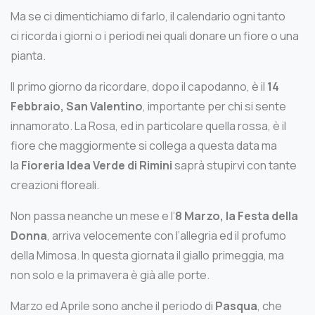
Ma se ci dimentichiamo di farlo, il calendario ogni tanto
ci ricorda i giorni o i periodi nei quali donare un fiore o una
pianta.
Il primo giorno da ricordare, dopo il capodanno, è il
14
Febbraio, San Valentino
, importante per chi si sente
innamorato. La Rosa, ed in particolare quella rossa, è il
fiore che maggiormente si collega a questa data ma
la
Fioreria Idea Verde di Rimini
saprà stupirvi con tante
creazioni floreali.
Non passa neanche un mese e l’
8 Marzo, la Festa della
Donna
, arriva velocemente con l’allegria ed il profumo
della Mimosa. In questa giornata il giallo primeggia, ma
non solo e la primavera è già alle porte.
Marzo ed Aprile sono anche il periodo di
Pasqua
, che