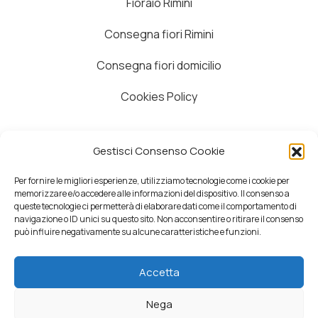
Fioraio Rimini
Consegna fiori Rimini
Consegna fiori domicilio
Cookies Policy
Azienda
Gestisci Consenso Cookie
Contatti
Per fornire le migliori esperienze, utilizziamo tecnologie come i cookie per
memorizzare e/o accedere alle informazioni del dispositivo. Il consenso a
Dove siamo
queste tecnologie ci permetterà di elaborare dati come il comportamento di
navigazione o ID unici su questo sito. Non acconsentire o ritirare il consenso
Whatsapp
può influire negativamente su alcune caratteristiche e funzioni.
Accetta
Nega
Fioreria Idea Verde
Via Lagomaggio 48F
Rimini